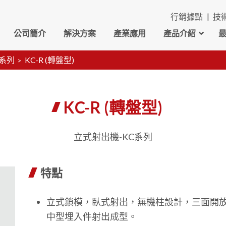
行銷據點
技
公司簡介
解決方案
產業應用
產品介紹
C系列
KC-R (轉盤型)
KC-R (轉盤型)
立式射出機-KC系列
特點
立式鎖模，臥式射出，無機柱設計，三面開
中型埋入件射出成型。