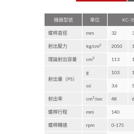
機器型號
單位
KC-3
螺桿直徑
mm
32
2
射出壓力
kg/cm
2050
3
理論射出容量
cm
113
g
103
射出量（PS）
oz
3.6
3
射出率
cm
/sec
48
螺桿行程
mm
140
螺桿轉速
rpm
0-175