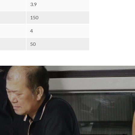
3.9
150
4
50