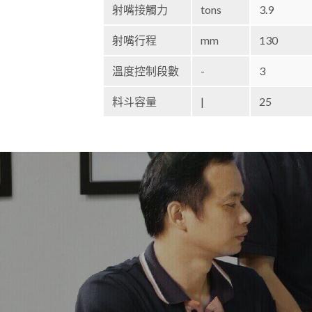
射嘴接觸力
tons
3.9
射嘴行程
mm
130
溫度控制段數
-
3
料斗容量
|
25