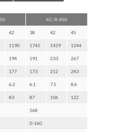
50
KC-R-450
42
38
42
45
1190
1745
1429
1244
194
191
233
267
177
173
212
243
6.2
6.1
7.5
8.6
83
87
106
122
168
0-160