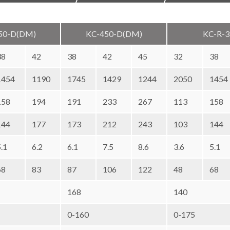
50-D(DM)
KC-450-D(DM)
KC-R-3
38
42
38
42
45
32
38
1454
1190
1745
1429
1244
2050
1454
158
194
191
233
267
113
158
144
177
173
212
243
103
144
5.1
6.2
6.1
7.5
8.6
3.6
5.1
68
83
87
106
122
48
68
168
140
0-160
0-175