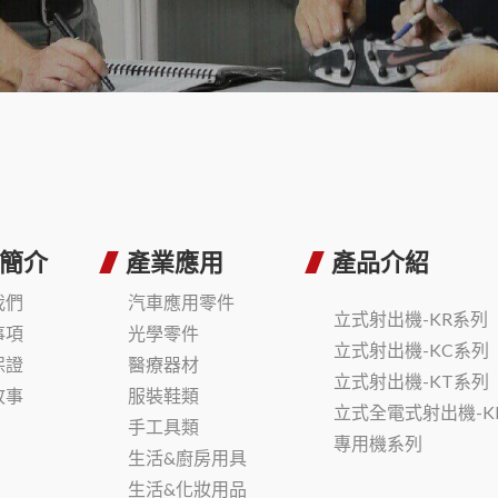
簡介
產業應用
產品介紹
我們
汽車應用零件
立式射出機-KR系列
事項
光學零件
立式射出機-KC系列
保證
醫療器材
立式射出機-KT系列
故事
服裝鞋類
立式全電式射出機-K
手工具類
專用機系列
生活&廚房用具
生活&化妝用品