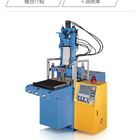
機台介紹
+ 詢問車