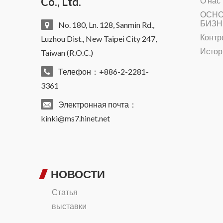
Co., Ltd.
О нас
ОСНО
БИЗН
No. 180, Ln. 128, Sanmin Rd.,
Контр
Luzhou Dist., New Taipei City 247,
Истор
Taiwan (R.O.C.)
Телефон：+886-2-2281-
3361
Электронная почта：
kinki@ms7.hinet.net
НОВОСТИ
Статья
выставки