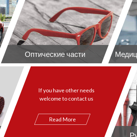
Оптические части
Медиц
If you have other needs
welcome to contact us
Read More
Р